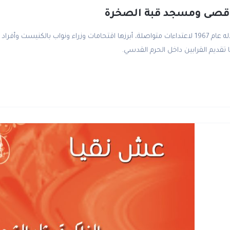
اقصى ومسجد قبة الصخرة
يتعرض المسجد الأقصى منذ احتلاله عام 1967 لاعتداءات متواصلة، أبرزها اقتحامات وزراء ونواب با
تقديم القرابين داخل الحرم القدسي.