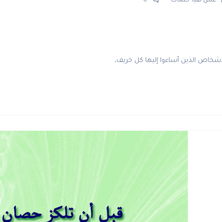
عش نقياً
كلمات
0
لأشخاص الذين أساءوا إليها كل خريف،