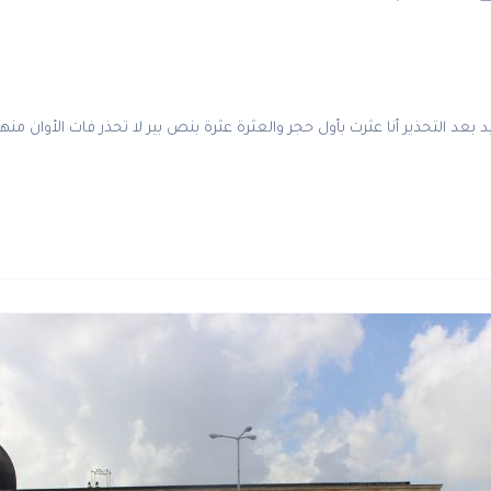
د بعد التحذير أنا عثرت بأول حجر والعثرة عثرة بنص بير لا تحذر فات الأوان منه